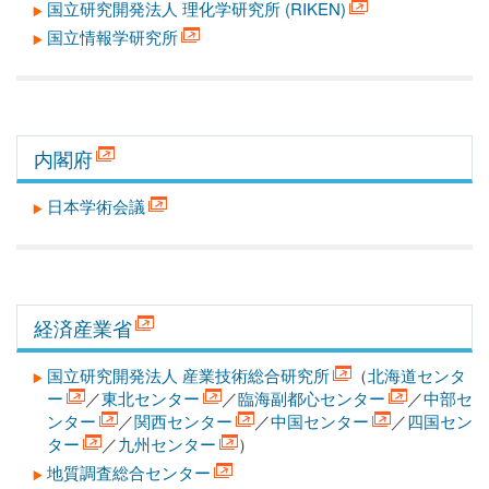
国立研究開発法人 理化学研究所 (RIKEN)
国立情報学研究所
内閣府
日本学術会議
経済産業省
国立研究開発法人 産業技術総合研究所
（
北海道センタ
ー
／
東北センター
／
臨海副都心センター
／
中部セ
ンター
／
関西センター
／
中国センター
／
四国セン
ター
／
九州センター
）
地質調査総合センター