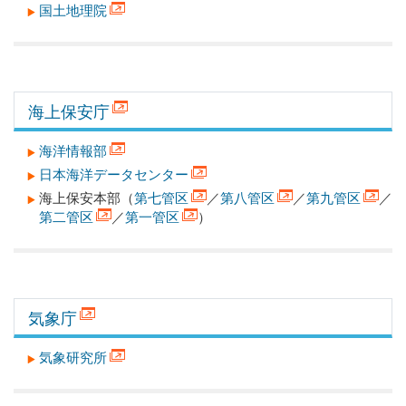
国土地理院
海上保安庁
海洋情報部
日本海洋データセンター
海上保安本部（
第七管区
／
第八管区
／
第九管区
／
第二管区
／
第一管区
）
気象庁
気象研究所