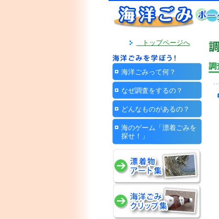
トップページへ
調
海洋ごみって何？
なぜ調査をするの？
どんなものがあるの？
海のゲーム「漂着ごみを
探せ！」